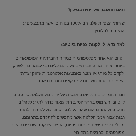
האם החשבון שלי יהיה בסיכון
?
שירותי הצפיות שלנו הם
100%
בטוחים
,
אשר מתבצעים ע”י
אמיתיים לחלוטין.
למה כדאי לי לקנות צפיות ביוטיוב
?
יוטיוב הוא אחד מפלטפורמות במדיה החברתיות הפופולאריים
ביותר
.
אתרי מדיה חברתיים אלה הם כלים רבי עצמה כדי לשווק
ולקדם כל מותג או מוצר באמצעות אסטרטגיות שיווק יצירתי
.
הצפיות ביוטיוב חשובות למוזיקאים וחברות כאחד
.
חברות ומותגים המריאו בהכנסות על ידי ניצול העלאת סירטונים
ליוטיוב
.
השימוש באתר יוטיוב חזק מאוד כדרך להגיע לקהלים
חדשים ולהתחבר עם שאר העולם
.
יוטיוב יכול לפתוח דלתות
רבות עבור אמני הקלטה אשר מחפשים להתקדם בתחומם
,
מודלים שמחפשים משרות פנויות
,
ואפילו שחקנים שרוצים להיות
מפורסמים ולהצליח בתחוםץ