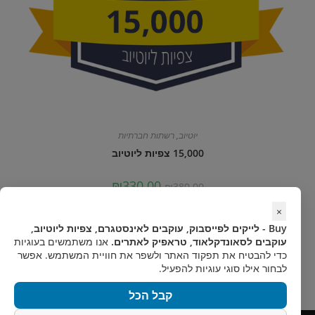
יוטיוב
,
רשתות חברתיות
15,000 צפיות ליוטיוב
המחיר
המחיר
₪
330.00
₪
380.00
המקורי
הנוכחי
היה:
הוא:
×
₪330.00.
₪380.00.
Select options
Buy - לייקים לפייסבוק, עוקבים לאינסטגרם, צפיות ליוטיוב,
עוקבים לסאונדקלאוד, טראפיק לאתרים.
אנו משתמשים בעוגיות
כדי להבטיח את תפקוד האתר ולשפר את חוויית המשתמש. אפשר
לבחור אילו סוגי עוגיות להפעיל.
קבל הכל