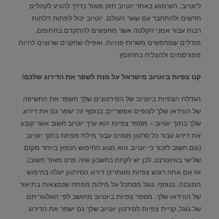
ליוטיוב
.
השימוש באתר יוטיוב חזק מאוד כדרך להגיע לקהלים
חדשים ולהתחבר עם שאר העולם
.
יוטיוב יכול לפתוח דלתות
רבות עבור אמני הקלטה אשר מחפשים להתקדם בתחומם
,
מודלים שמחפשים משרות פנויות
,
ואפילו שחקנים שרוצים להיות
מפורסמים ולהצליח בתחוםץ
קנו צפיות ביוטיוב מישראל על מנת לשפר את הדירוג שלכם!
הגדלת הצפיות ביוטיוב של הסירטונים שלך תשפר את החשיפה
של הווידאו שלך לצופים אפשריים
,
בנוסף זה ישפר גם את דירוג
שלך בתוך יוטיוב
–
מספר צפיות הוא ערך יוטיוב חשוב אשר קובע
את דירוג עבור כל סרטון מסוים עבור מילת מפתח בתוך יוטיוב
(
וגם חשוב לזכור כי יוטיוב הוא מנוע החיפוש הנפוץ ביותר מקום
שלישי באינטרנט
,
לכן יש לקחת בחשבון שזה פרט מאוד חשוב
).
אז אם אתה רוכש צפיות מאתרינו דירוג הסירטון יעלה בחיפוש
המובנה
.
בנוסף
,
גוגל מסתכל על מילות מפתח שנמצאות בתיאור
של הווידאו שלך
.
מספר צפיות ביוטיוב מחושב לפי האלגוריתם
של גוגל
,
קניית צפיות לסירטון יוטיוב שלך גם ישפר את הדירוג