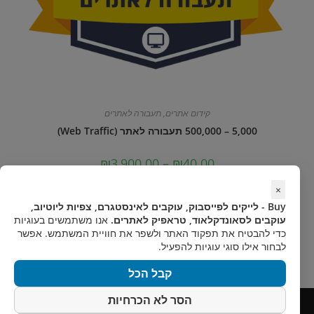
קידום אתרים
,
תעבורה לאתרים
5,000 – 500,000 תעבורה לאתר (Web Traffic)
טווח
₪
3,900.00
–
₪
40.00
מחירים:
למוצר
×
בחר אפשרויות
עד
זה
יש
Buy - לייקים לפייסבוק, עוקבים לאינסטגרם, צפיות ליוטיוב,
מספר
עוקבים לסאונדקלאוד, טראפיק לאתרים.
אנו משתמשים בעוגיות
סוגים.
ניתן
כדי להבטיח את תפקוד האתר ולשפר את חוויית המשתמש. אפשר
לבחור
לבחור אילו סוגי עוגיות להפעיל.
את
האפשרויות
בעמוד
קבל הכל
המוצר
הסר לא הכרחיות
Copyright 2013-2024 | All Rights Reserved
Powered by Buy.org.il - קידום לרשתות החברתיות