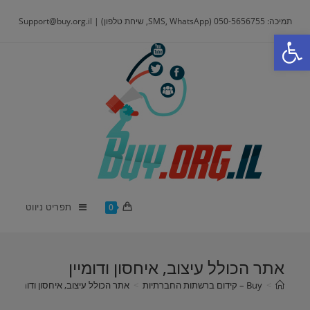
Ski
תמיכה: 050-5656755 (SMS, WhatsApp, שיחת טלפון) | Support@buy.org.il
t
פתח סרגל נגישות
conten
תפריט ניווט
0
אתר הכולל עיצוב, איחסון ודומיין
>
Buy – קידום ברשתות החברתיות
>
אתר הכולל עיצוב, איחסון ודומיין