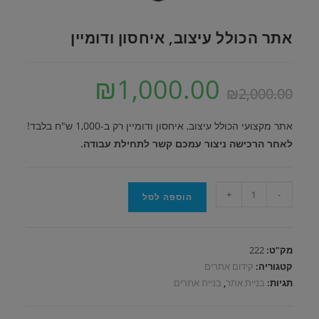
אתר הכולל עיצוב, איחסון ודומיין
₪
1,000.00
המחיר
המחיר
2,000.00
₪
המקורי
הנוכחי
היה:
הוא:
₪1,000.00.
₪2,000.00.
אתר מקצועי הכולל עיצוב, איחסון ודומיין רק ב-1,000 ש"ח בלבד!
לאחר הרכישה ניצור עמכם קשר לתחילת עבודה.
כמות
+
-
הוספה לסל
של
אתר
הכולל
מק"ט:
222
עיצוב,
קטגוריה:
קידום אתרים
איחסון
תגיות:
בניית אתר
,
בניית אתרים
ודומיין