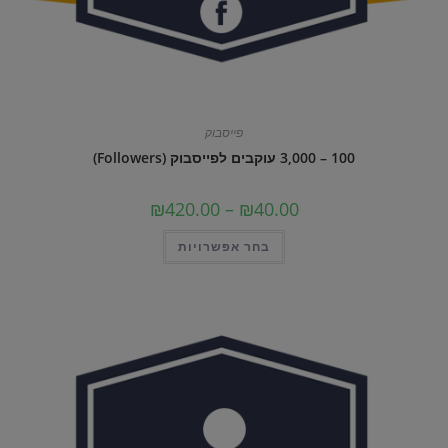
פייסבוק
100 – 3,000 עוקבים לפייסבוק (Followers)
טווח
₪
420.00
–
₪
40.00
מחירים:
למוצר
בחר אפשרויות
עד
זה
יש
מספר
סוגים.
ניתן
לבחור
את
האפשרויות
בעמוד
המוצר