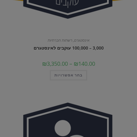
אינסטגרם
,
רשתות חברתיות
3,000 – 100,000 עוקבים לאינסטגרם
טווח
₪
3,350.00
–
₪
140.00
מחירים:
למוצר
בחר אפשרויות
עד
זה
יש
מספר
סוגים.
ניתן
לבחור
את
האפשרויות
בעמוד
המוצר