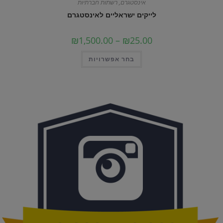
אינסטגרם
,
רשתות חברתיות
לייקים ישראליים לאינסטגרם
טווח
₪
1,500.00
–
₪
25.00
מחירים:
למוצר
בחר אפשרויות
עד
זה
יש
מספר
סוגים.
ניתן
לבחור
את
האפשרויות
בעמוד
המוצר