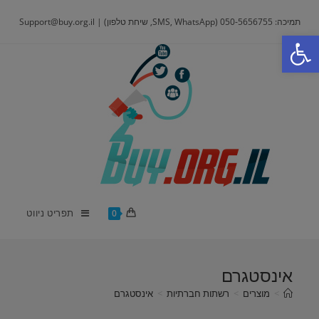
Ski
תמיכה: 050-5656755 (SMS, WhatsApp, שיחת טלפון) | Support@buy.org.il
t
פתח סרגל נגישות
conten
תפריט ניווט
0
אינסטגרם
>
מוצרים
>
רשתות חברתיות
>
אינסטגרם