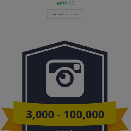
₪
99.00
Select options