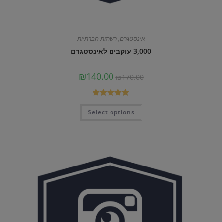
אינסטגרם
,
רשתות חברתיות
3,000 עוקבים לאינסטגרם
המחיר
המחיר
₪
140.00
₪
170.00
המקורי
הנוכחי
היה:
הוא:
₪140.00.
₪170.00.
דורג
5.00
Select options
מתוך 5