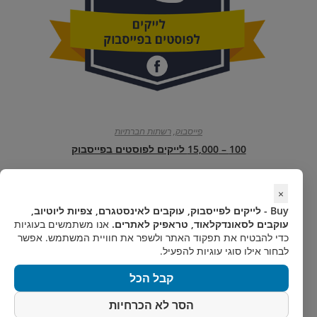
פייסבוק
,
רשתות חברתיות
100 – 15,000 לייקים לפוסטים בפייסבוק
טווח
₪
1,500.00
–
₪
55.00
מחירים:
×
למוצר
Buy - לייקים לפייסבוק, עוקבים לאינסטגרם, צפיות ליוטיוב,
בחר אפשרויות
עד
זה
יש
עוקבים לסאונדקלאוד, טראפיק לאתרים.
אנו משתמשים בעוגיות
מספר
כדי להבטיח את תפקוד האתר ולשפר את חוויית המשתמש. אפשר
סוגים.
לבחור אילו סוגי עוגיות להפעיל.
ניתן
לבחור
את
קבל הכל
האפשרויות
בעמוד
המוצר
הסר לא הכרחיות